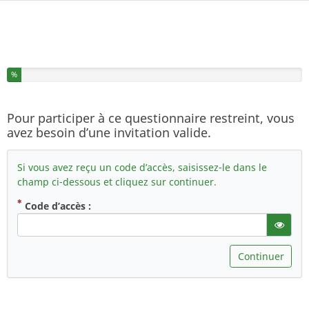
Vous avez complété % de ce questionnaire.
%
Pour participer à ce questionnaire restreint, vous
avez besoin d’une invitation valide.
Si vous avez reçu un code d’accès, saisissez-le dans le
champ ci-dessous et cliquez sur continuer.
( Obligatoire )
Code d’accès :
gT("Sho
Continuer