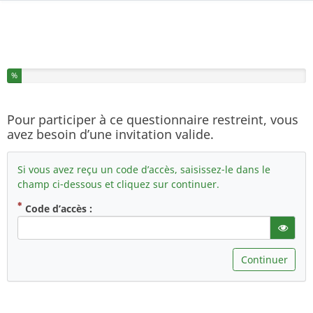
Vous avez complété % de ce questionnaire.
%
Pour participer à ce questionnaire restreint, vous
avez besoin d’une invitation valide.
Si vous avez reçu un code d’accès, saisissez-le dans le
champ ci-dessous et cliquez sur continuer.
( Obligatoire )
Code d’accès :
gT("Sho
Continuer